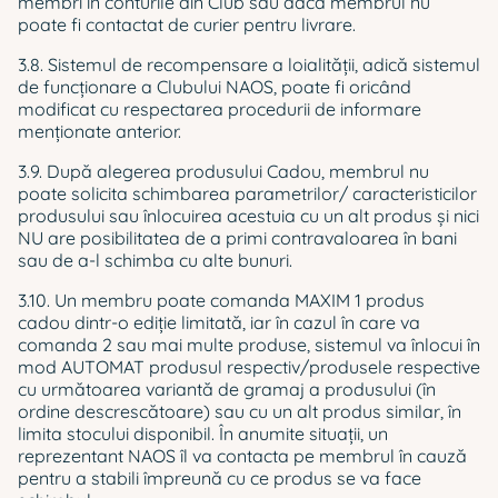
membri în conturile din Club sau dacă membrul nu
poate fi contactat de curier pentru livrare.
3.8. Sistemul de recompensare a loialităţii, adică sistemul
de funcţionare a Clubului NAOS, poate fi oricând
modificat cu respectarea procedurii de informare
menţionate anterior.
3.9. După alegerea produsului Cadou, membrul nu
poate solicita schimbarea parametrilor/ caracteristicilor
produsului sau înlocuirea acestuia cu un alt produs şi nici
NU are posibilitatea de a primi contravaloarea în bani
sau de a-l schimba cu alte bunuri.
3.10. Un membru poate comanda MAXIM 1 produs
cadou dintr-o ediție limitată, iar în cazul în care va
comanda 2 sau mai multe produse, sistemul va înlocui în
mod AUTOMAT produsul respectiv/produsele respective
cu următoarea variantă de gramaj a produsului (în
ordine descrescătoare) sau cu un alt produs similar, în
limita stocului disponibil. În anumite situații, un
reprezentant NAOS îl va contacta pe membrul în cauză
pentru a stabili împreună cu ce produs se va face