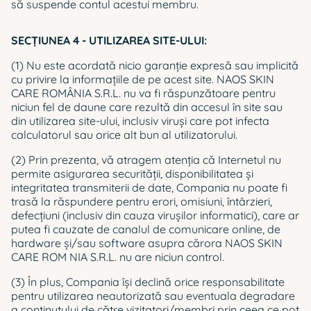
să suspende contul acestui membru.
SECŢIUNEA 4 - UTILIZAREA SITE-ULUI:
(1) Nu este acordată nicio garanţie expresă sau implicită
cu privire la informaţiile de pe acest site. NAOS SKIN
CARE ROMÂNIA S.R.L. nu va fi răspunzătoare pentru
niciun fel de daune care rezultă din accesul în site sau
din utilizarea site-ului, inclusiv viruşi care pot infecta
calculatorul sau orice alt bun al utilizatorului.
(2) Prin prezenta, vă atragem atenţia că Internetul nu
permite asigurarea securităţii, disponibilitatea și
integritatea transmiterii de date, Compania nu poate fi
trasă la răspundere pentru erori, omisiuni, întârzieri,
defecţiuni (inclusiv din cauza virușilor informatici), care ar
putea fi cauzate de canalul de comunicare online, de
hardware și/sau software asupra cărora NAOS SKIN
CARE ROM NIA S.R.L. nu are niciun control.
(3) În plus, Compania îşi declină orice responsabilitate
pentru utilizarea neautorizată sau eventuala degradare
a conținutului de către vizitatori/membri prin ceea ce pot