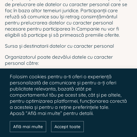
de prelucrare ale datelor cu caracter personal care se
fac în baza altor temeiuri juridice. Participanții care
refuză să comunice sau îşi retrag consimțământul
pentru prelucrarea datelor cu caracter personal
necesare pentru participarea în Campanie nu vor fi
eligibili să participe şi să primească premiile oferite.
Sursa şi destinatarii datelor cu caracter personal
Organizatorul poate dezvălui datele cu caracter
personal către:
• partenerii săi, acționând fie ca operatori, fie ca
Folosim cookies pentru a-ti oferi o experiență
persoane împuternicite, notarilor publici / avocaţilor
personalizată de comunicare și pentru a-ți oferi
desemnați să acorde asistență pentru organizarea şi
publicitate relevanta, bazată atât pe
desfăşurarea Campaniei;
comportamentul tău pe acest site, cât și pe altele,
pentru optimizarea platformei, funcționarea corectă
• furnizori ai serviciilor aferente activităţilor de
a acesteia și pentru a reține preferințele tale.
marketing - agenții de marketing, societăți de furnizare
Apasă “Află mai multe” pentru detalii.
a serviciilor de e-mail marketing;
• furnizori de servicii de curierat, telefonie mobilă,
Află mai multe
Accept toate