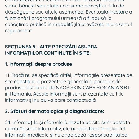
sume băneşti sau plata unei sume băneşti cu titlu de
despăgubire sau altele asemenea. Eventuala încetare a
funcţionării programului urmează a fi adusă la
cunoştinţa publică în modalităţile prevăzute în prezentul
regulament.
SECŢIUNEA 5 - ALTE PRECIZĂRI ASUPRA
INFORMAŢIILOR CONŢINUTE ÎN SITE:
1. Informaţii despre produse
1.1. Dacă nu se specifică altfel, informaţiile prezentate pe
site constituie o prezentare generală a gamelor de
produse distribuite de NAOS SKIN CARE ROMÂNIA S.R.L.
în România. Aceste informații sunt prezentate cu titlu
informativ și nu au valoare contractuală.
2. Sfaturi dermatologice şi diagnosticare:
2.1. Informațiile și sfaturile furnizate pe site sunt postate
numai în scop informativ, ele nu constituie în niciun fel
informații medicale şi nu angajează responsabilitatea