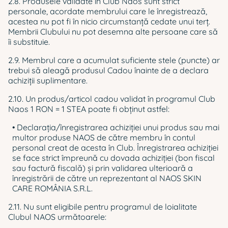
2.8. Produsele validate în Club Naos sunt strict
personale, acordate membrului care le înregistrează,
acestea nu pot fi în nicio circumstanţă cedate unui terţ.
Membrii Clubului nu pot desemna alte persoane care să
îi substituie.
2.9. Membrul care a acumulat suficiente stele (puncte) ar
trebui să aleagă produsul Cadou înainte de a declara
achiziții suplimentare.
2.10. Un produs/articol cadou validat în programul Club
Naos 1 RON = 1 STEA poate fi obținut astfel:
• Declarația/înregistrarea achiziţiei unui produs sau mai
multor produse NAOS de către membru în contul
personal creat de acesta în Club. Înregistrarea achiziţiei
se face strict împreună cu dovada achiziției (bon fiscal
sau factură fiscală) și prin validarea ulterioară a
înregistrării de către un reprezentant al NAOS SKIN
CARE ROMÂNIA S.R.L.
2.11. Nu sunt eligibile pentru programul de loialitate
Clubul NAOS următoarele: