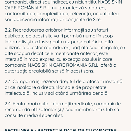
companiei, direct sau indirect, cu niciun titlu. NAOS SKIN
CARE ROMÂNIA S.R.L. nu garantează valoarea,
conformitatea, complexitatea, relevanța, actualitatea
sau adecvarea informațiilor conținute de Site.
2.2. Reproducerea oricăror informaţii sau sfaturi
publicate pe acest site va fi permisă numai în scop
informativ şi exclusiv pentru uz personal. Orice altă
utilizare a acestor reproduceri, parţială sau integrală, cu
alte scopuri decât cele menţionate anterior, este
interzisă în mod expres, cu excepţia cazului în care
compania NAOS SKIN CARE ROMÂNIA S.R.L. oferă o
autorizaţie prealabilă scrisă în acest sens.
2.3. Compania îşi rezervă dreptul de a ataca în instanţă
orice încălcare a drepturilor sale de proprietate
intelectuală, inclusiv solicitând urmărirea penală.
2.4. Pentru mai multe informații medicale, compania le
recomandă utilizatorilor și / sau membrilor în Club să
consulte medicul specialist.
SECŢIUNEA 6 - PROTECŢIA DATELOR CU CARACTER