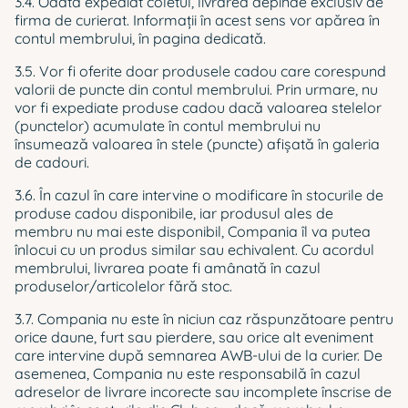
3.4. Odată expediat coletul, livrarea depinde exclusiv de
firma de curierat. Informații în acest sens vor apărea în
contul membrului, în pagina dedicată.
3.5. Vor fi oferite doar produsele cadou care corespund
valorii de puncte din contul membrului. Prin urmare, nu
vor fi expediate produse cadou dacă valoarea stelelor
(punctelor) acumulate în contul membrului nu
însumează valoarea în stele (puncte) afișată în galeria
de cadouri.
3.6. În cazul în care intervine o modificare în stocurile de
produse cadou disponibile, iar produsul ales de
membru nu mai este disponibil, Compania îl va putea
înlocui cu un produs similar sau echivalent. Cu acordul
membrului, livrarea poate fi amânată în cazul
produselor/articolelor fără stoc.
3.7. Compania nu este în niciun caz răspunzătoare pentru
orice daune, furt sau pierdere, sau orice alt eveniment
care intervine după semnarea AWB-ului de la curier. De
asemenea, Compania nu este responsabilă în cazul
adreselor de livrare incorecte sau incomplete înscrise de