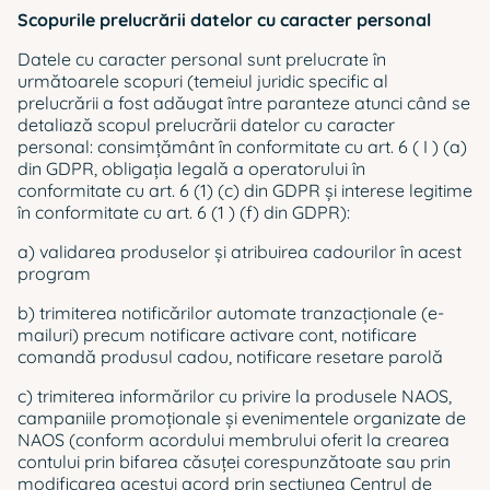
Scopurile prelucrării datelor cu caracter personal
Datele cu caracter personal sunt prelucrate în
următoarele scopuri (temeiul juridic specific al
prelucrării a fost adăugat între paranteze atunci când se
detaliază scopul prelucrării datelor cu caracter
personal: consimțământ în conformitate cu art. 6 ( I ) (a)
din GDPR, obligația legală a operatorului în
conformitate cu art. 6 (1) (c) din GDPR şi interese legitime
în conformitate cu art. 6 (1 ) (f) din GDPR):
a) validarea produselor și atribuirea cadourilor în acest
program
b) trimiterea notificărilor automate tranzacționale (e-
mailuri) precum notificare activare cont, notificare
comandă produsul cadou, notificare resetare parolă
c) trimiterea informărilor cu privire la produsele NAOS,
campaniile promoționale și evenimentele organizate de
NAOS (conform acordului membrului oferit la crearea
contului prin bifarea căsuței corespunzătoate sau prin
modificarea acestui acord prin secțiunea Centrul de