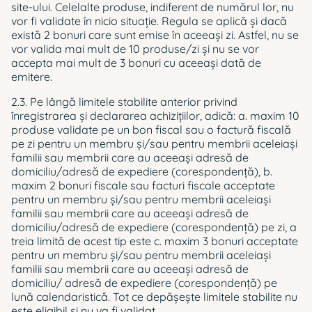
site-ului. Celelalte produse, indiferent de numărul lor, nu
vor fi validate în nicio situație. Regula se aplică și dacă
există 2 bonuri care sunt emise în aceeași zi. Astfel, nu se
vor valida mai mult de 10 produse/zi și nu se vor
accepta mai mult de 3 bonuri cu aceeași dată de
emitere.
2.3. Pe lângă limitele stabilite anterior privind
înregistrarea și declararea achizițiilor, adică: a. maxim 10
produse validate pe un bon fiscal sau o factură fiscală
pe zi pentru un membru și/sau pentru membrii aceleiași
familii sau membrii care au aceeași adresă de
domiciliu/adresă de expediere (corespondență), b.
maxim 2 bonuri fiscale sau facturi fiscale acceptate
pentru un membru și/sau pentru membrii aceleiași
familii sau membrii care au aceeași adresă de
domiciliu/adresă de expediere (corespondență) pe zi, a
treia limită de acest tip este c. maxim 3 bonuri acceptate
pentru un membru și/sau pentru membrii aceleiași
familii sau membrii care au aceeași adresă de
domiciliu/ adresă de expediere (corespondență) pe
lună calendaristică. Tot ce depășește limitele stabilite nu
este eligibil și nu va fi validat.