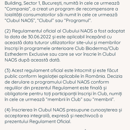
Building, Sector 1, București, numită în cele ce urmează
“Compania”, a creat un program de recompensare a
loialităţii consumatorilor săi numit în cele ce urmează
“Clubul NAOS”, “Clubul” sau “Programul”.
(2) Regulamentul oficial al Clubului NAOS a fost adoptat
la data de 30.06.2022 și este aplicabil începând cu
această data tuturor utilizatorilor site-ului şi membrilor
înscrişi în programele anterioare Club Bioderma/Club
Esthederm Exclusive sau care se vor înscrie în Clubul
NAOS după această dată.
(3) Acest regulament oficial este întocmit şi este făcut
public conform legislaţiei aplicabile în România. Decizia
de derulare a programului Clubul NAOS conform
regulilor din prezentul Regulament este finală şi
obligatorie pentru toţi participanţii înscrişi în Club, numiţi
în cele ce urmează “membrii în Club” sau “membrii”.
(4) Înscrierea în Clubul NAOS presupune cunoaşterea şi
acceptarea integrală, expresă şi neechivocă a
prezentului Regulament Oficial.