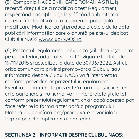
(5) Compania NAOS SKIN CARE ROMÂNIA S.R.L. îşi
rezervă dreptul de a modifica acest Regulament,
respectând condiţiile legale şi făcând publicitatea
necesară în legătură cu o asemenea potenţială
modificare. Modificarea îşi produce efectele de la data
publicării informaţiilor care o anunţă pe site-ul dedicat
Clubului NAOS
www.club-NAOS.ro
.
(6) Prezentul regulament îl anulează și îl înlocuiește în tot
pe cel anterior, adoptat și intrat în vigoare la data de
19/11/2015 și actualizat la data de 30/06/2022. Astfel,
orice comunicare privind promovarea Clubului sau
informarea despre Clubul NAOS va fi interpretată
conform prevederilor prezentului regulament.
Eventualele materiale prezente în farmacii sau în site-
urile partenere și nu numai vor fi interpretate și ele tot
conform prezentului regulament, chiar dacă acestea pot
face referire la forma anterioară a programului.
Materialele de informare/promovare le vor înlocui
treptat pe cele implementate anterior.
SECŢIUNEA 2 - INFORMAŢII DESPRE CLUBUL NAOS: