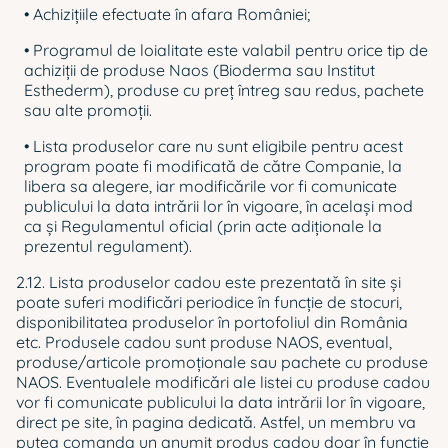
• Achizițiile efectuate în afara României;
• Programul de loialitate este valabil pentru orice tip de
achiziții de produse Naos (Bioderma sau Institut
Esthederm), produse cu preţ întreg sau redus, pachete
sau alte promoții.
• Lista produselor care nu sunt eligibile pentru acest
program poate fi modificată de către Companie, la
libera sa alegere, iar modificările vor fi comunicate
publicului la data intrării lor în vigoare, în acelaşi mod
ca şi Regulamentul oficial (prin acte adiționale la
prezentul regulament).
2.12. Lista produselor cadou este prezentată în site şi
poate suferi modificări periodice în funcție de stocuri,
disponibilitatea produselor în portofoliul din România
etc. Produsele cadou sunt produse NAOS, eventual,
produse/articole promoționale sau pachete cu produse
NAOS. Eventualele modificări ale listei cu produse cadou
vor fi comunicate publicului la data intrării lor în vigoare,
direct pe site, în pagina dedicată. Astfel, un membru va
putea comanda un anumit produs cadou doar în funcție