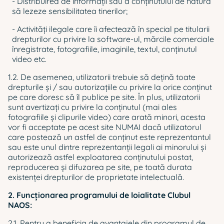
- Distribuirea de informații sau a conținutului de natură
să lezeze sensibilitatea tinerilor;
- Activități ilegale care îi afectează în special pe titularii
drepturilor cu privire la software-ul, mărcile comerciale
înregistrate, fotografiile, imaginile, textul, conţinutul
video etc.
1.2. De asemenea, utilizatorii trebuie să dețină toate
drepturile și / sau autorizațiile cu privire la orice conținut
pe care doresc să îl publice pe site. În plus, utilizatorii
sunt avertizaţi cu privire la conținutul (mai ales
fotografiile și clipurile video) care arată minori, acesta
vor fi acceptate pe acest site NUMAI dacă utilizatorul
care postează un astfel de conținut este reprezentantul
sau este unul dintre reprezentanții legali ai minorului și
autorizează astfel exploatarea conţinutului postat,
reproducerea și difuzarea pe site, pe toată durata
existenţei drepturilor de proprietate intelectuală.
2. Funcționarea programului de loialitate Clubul
NAOS:
2.1. Pentru a beneficia de avantajele din programul de