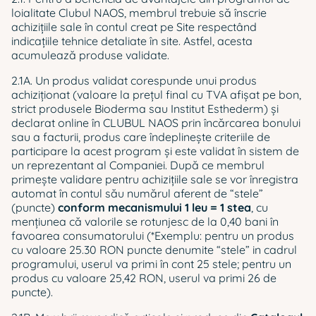
loialitate Clubul NAOS, membrul trebuie să înscrie
achizițiile sale în contul creat pe Site respectând
indicațiile tehnice detaliate în site. Astfel, acesta
acumulează produse validate.
2.1A. Un produs validat corespunde unui produs
achiziţionat (valoare la prețul final cu TVA afișat pe bon,
strict produsele Bioderma sau Institut Esthederm) şi
declarat online în CLUBUL NAOS prin încărcarea bonului
sau a facturii, produs care îndeplineşte criteriile de
participare la acest program şi este validat în sistem de
un reprezentant al Companiei. După ce membrul
primește validare pentru achizițiile sale se vor înregistra
automat în contul său numărul aferent de “stele”
(puncte)
conform mecanismului 1 leu = 1 stea
, cu
mențiunea că valorile se rotunjesc de la 0,40 bani în
favoarea consumatorului (*Exemplu: pentru un produs
cu valoare 25.30 RON puncte denumite “stele” in cadrul
programului, userul va primi în cont 25 stele; pentru un
produs cu valoare 25,42 RON, userul va primi 26 de
puncte).