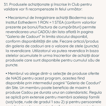
3.1. Produsele achiziţionate şi înscrise în Club pentru
validare vor fi recompensate în felul următor:
• Mecanismul de înregistrare achiziții Bioderma sau
Institut Esthederm 1 RON = 1 STEA (conform valorilor
prezente pe bonul/factura de cumpărături) permite
revendicarea unui CADOU din lista aflată în pagina
“Galeria de Cadouri” în limita stocului disponibil,
conform disponibilității din site. Fiecare articol/produs
din galeria de cadouri are o valoare de stele (puncte)
la revendicare. Utilizatorul va putea revendica în baza
stelelor acumulate în urma înscrierilor de achiziții doar
produsele care sunt disponibile pentru cumulul său de
puncte.
• Membrul va alege dintr-o selecție de produse oferite
de NAOS pentru acest program, acestea fiind
disponibile prin intermediul paginii “Galeria de Caoduri”
din Site. Un membru poate beneficia de maxim 6
produse Cadou pe durata unui an calendaristic. Regula
se aplică prin extensie pentru membrii aceleiași familii
(soț/soție, rude de gradul 1 sau 2) și pentru persoanele