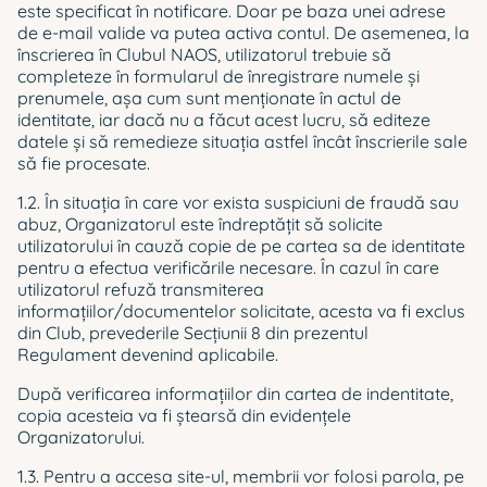
este specificat în notificare. Doar pe baza unei adrese
de e-mail valide va putea activa contul. De asemenea, la
înscrierea în Clubul NAOS, utilizatorul trebuie să
completeze în formularul de înregistrare numele şi
prenumele, aşa cum sunt menţionate în actul de
identitate, iar dacă nu a făcut acest lucru, să editeze
datele și să remedieze situația astfel încât înscrierile sale
să fie procesate.
1.2. În situaţia în care vor exista suspiciuni de fraudă sau
abuz, Organizatorul este îndreptăţit să solicite
utilizatorului în cauză copie de pe cartea sa de identitate
pentru a efectua verificările necesare. În cazul în care
utilizatorul refuză transmiterea
informaţiilor/documentelor solicitate, acesta va fi exclus
din Club, prevederile Secţiunii 8 din prezentul
Regulament devenind aplicabile.
După verificarea informațiilor din cartea de indentitate,
copia acesteia va fi ștearsă din evidențele
Organizatorului.
1.3. Pentru a accesa site-ul, membrii vor folosi parola, pe