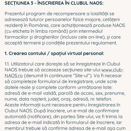
SECŢIUNEA 3 - ÎNSCRIEREA ÎN CLUBUL NAOS:
Prezentul program de recompensare a loialităţii se
adresează tuturor persoanelor fizice majore, cetăţeni
rezidenţi în România, care achiziţionează produse NAOS
(cu eticheta în limba română) prin intermediul
farmaciilor și drogheriilor (inclusiv cele on-line), şi care
acceptă termenii şi condiţiile prezentului regulament.
1. Crearea contului / spaţiul virtual personal:
1.1. Utilizatorul care dorește să se înregistreze în Clubul
NAOS trebuie să acceseze secțiunea site-ului
www.club-
NAOS.ro
(denumit în continuare “Site-ul”). Va fi necesar
să completeze formularul de înregistrare, unde scrie
datele reale şi complete conform următoarei liste:
adresă de e-mail validă, parolă de acces, sex, prenume,
nume, data nașterii, județ, oraș, adresă, nr. telefon.
Aceste informații sunt necesare pentru înregistrarea în
Clubul NAOS. După înscriere, un e-mail de confirmare
automată (notificare), din partea Site-ului, va fi trimis la
adresa de e-mail indicată în formularul de înscriere, iar
membrul trebuie să confirme adresa de e-mail așa cum