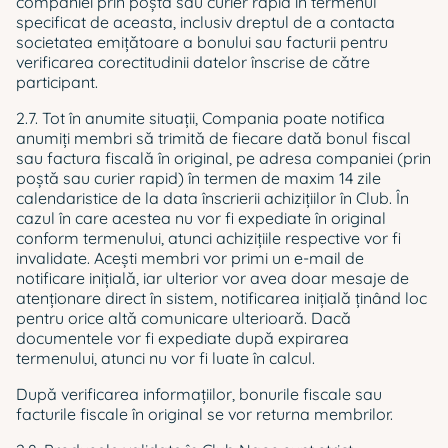
companiei prin poștă sau curier rapid în termenul
specificat de aceasta, inclusiv dreptul de a contacta
societatea emiţătoare a bonului sau facturii pentru
verificarea corectitudinii datelor înscrise de către
participant.
2.7. Tot în anumite situații, Compania poate notifica
anumiți membri să trimită de fiecare dată bonul fiscal
sau factura fiscală în original, pe adresa companiei (prin
poștă sau curier rapid) în termen de maxim 14 zile
calendaristice de la data înscrierii achizițiilor în Club. În
cazul în care acestea nu vor fi expediate în original
conform termenului, atunci achizițiile respective vor fi
invalidate. Acești membri vor primi un e-mail de
notificare inițială, iar ulterior vor avea doar mesaje de
atenționare direct în sistem, notificarea inițială ținând loc
pentru orice altă comunicare ulterioară. Dacă
documentele vor fi expediate după expirarea
termenului, atunci nu vor fi luate în calcul.
După verificarea informațiilor, bonurile fiscale sau
facturile fiscale în original se vor returna membrilor.