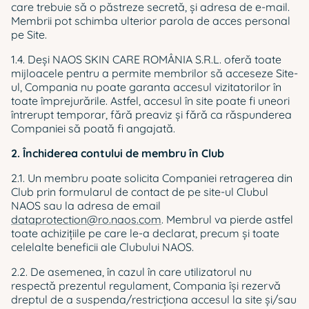
care trebuie să o păstreze secretă, şi adresa de e-mail.
Membrii pot schimba ulterior parola de acces personal
pe Site.
1.4. Deși NAOS SKIN CARE ROMÂNIA S.R.L. oferă toate
mijloacele pentru a permite membrilor să acceseze Site-
ul, Compania nu poate garanta accesul vizitatorilor în
toate împrejurările. Astfel, accesul în site poate fi uneori
întrerupt temporar, fără preaviz și fără ca răspunderea
Companiei să poată fi angajată.
2. Închiderea contului de membru în Club
2.1. Un membru poate solicita Companiei retragerea din
Club prin formularul de contact de pe site-ul Clubul
NAOS sau la adresa de email
dataprotection@ro.naos.com
. Membrul va pierde astfel
toate achizițiile pe care le-a declarat, precum şi toate
celelalte beneficii ale Clubului NAOS.
2.2. De asemenea, în cazul în care utilizatorul nu
respectă prezentul regulament, Compania îşi rezervă
dreptul de a suspenda/restricţiona accesul la site și/sau