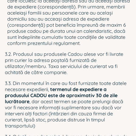
care locuiesc la aceeași adresă sau au aceeași adresa
de expediere (corespondență). Prin urmare, membrii
aceleiași familii sau persoanele care au același
domiciliu sau au acceași adresa de expediere
(corespondență) pot beneficia împreună de maxim 6
produse cadou pe durata unui an calendaristic, dacă
sunt îndeplinite cumulativ toate condițiile de validitate
conform prezentului regulament.
3.2. Produsul sau produsele Cadou alese vor fi livrate
prin curier la adresa poştală furnizată de
utilizator/membru. Taxa serviciului de curierat va fi
achitată de către companie.
3.3. Din momentul în care au fost furnizate toate datele
necesare expedierii,
termenul de expediere a
produsului CADOU este de aproximativ 30 de zile
lucrătoare
, dar acest termen se poate prelungi dacă
vor fi necesare informații suplimentare sau dacă vor
interveni alți factori (întârzieri din cauza firmei de
curierat, lipsă stoc, produse distruse în timpul
transportului)