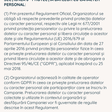
PERSONAL:
(1) Prin prezentul Regulament Oficial, Organizatorul se
obligă să respecte prevederile privind protecţia datelor
cu caracter personal, respectiv ale Legii nr. 677/2001
privind protecția persoanelor cu privire la prelucrarea
datelor cu caracter personal și libera circulație a acestor
date şi ale Regulamentului (UE) 2016/679 al
Parlamentului European şi al Consiliului din data de 27
aprilie 2016 privind protecţia persoanelor fizice în ceea
ce priveşte prelucrarea datelor cu caracter personal şi
privind libera circulaţie a acestor date şi de abrogare a
Directivei 95/46/CE (“GDPR”), aplicabil începând cu 25
mai 2018.
(2) Organizatorul acţionează în calitate de operator
conform GDPR în ceea ce priveşte prelucrarea datelor
cu caracter personal ale participanților care se înscriu în
Campanie. Prelucrarea datelor cu caracter personal
colectate şi utilizate în contextul organizării şi
desfăşurării Campaniei vor fi guvernate de regulile
descrise în acest Regulament.