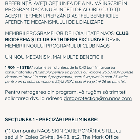
REFERINȚĂ. AVEȚI OPȚIUNEA DE A NU VĂ ÎNSCRIE ÎN
PROGRAM DACĂ NU SUNTEȚI DE ACORD CU TOȚI
ACEȘTI TERMENI, PIERZÂND ASTFEL BENEFICIILE
AFERENTE MECANISMULUI DE LOIALIZARE.
MEMBRII PROGRAMELOR DE LOIALITATE NAOS:
CLUB
BIODERMA ȘI CLUB ESTHDERM EXCLUSIVE
DEVIN
MEMBRII NOULUI PROGRAMULUI CLUB NAOS.
UN NOU MECANISM, MAI MULTE BENEFICII!
1 RON = 1 STEA*
valorile se rotunjesc de la 0,40 bani în favoarea
consumatorului
(*Exemplu: pentru un produs cu valoare 25.30 RON puncte
denumite “stele” în cadrul programului, userul va primi în cont 25 stele;
pentru un produs cu valoare 25,42 RON, userul va primi 26 de puncte)
.
Pentru retragerea din program, vă rugăm să trimiteți
solicitarea dvs. la adresa
dataprotection@ro.naos.com
SECŢIUNEA 1 - PRECIZĂRI PRELIMINARE:
(1) Compania NAOS SKIN CARE ROMÂNIA S.R.L., cu
sediul în Calea Griviței, 84-98, et.2, The Mark Office