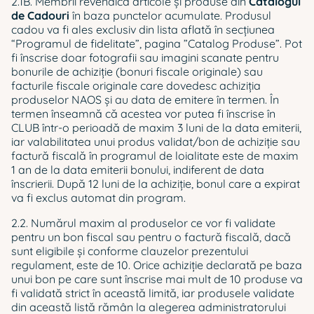
2.1B. Membrii revendică articole și produse din
Catalogul
de Cadouri
în baza punctelor acumulate. Produsul
cadou va fi ales exclusiv din lista aflată în secţiunea
“Programul de fidelitate”, pagina ”Catalog Produse”. Pot
fi înscrise doar fotografii sau imagini scanate pentru
bonurile de achiziţie (bonuri fiscale originale) sau
facturile fiscale originale care dovedesc achiziţia
produselor NAOS și au data de emitere în termen. În
termen înseamnă că acestea vor putea fi înscrise în
CLUB într-o perioadă de maxim 3 luni de la data emiterii,
iar valabilitatea unui produs validat/bon de achiziţie sau
factură fiscală în programul de loialitate este de maxim
1 an de la data emiterii bonului, indiferent de data
înscrierii. După 12 luni de la achiziție, bonul care a expirat
va fi exclus automat din program.
2.2. Numărul maxim al produselor ce vor fi validate
pentru un bon fiscal sau pentru o factură fiscală, dacă
sunt eligibile și conforme clauzelor prezentului
regulament, este de 10. Orice achiziție declarată pe baza
unui bon pe care sunt înscrise mai mult de 10 produse va
fi validată strict în această limită, iar produsele validate
din această listă rămân la alegerea administratorului