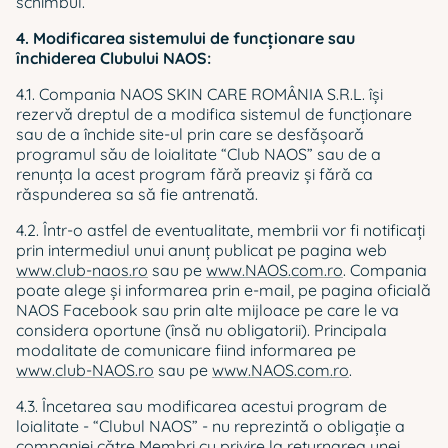
schimbul.
4. Modificarea sistemului de funcţionare sau
închiderea Clubului NAOS:
4.1. Compania NAOS SKIN CARE ROMÂNIA S.R.L. îşi
rezervă dreptul de a modifica sistemul de funcţionare
sau de a închide site-ul prin care se desfăşoară
programul său de loialitate “Club NAOS” sau de a
renunţa la acest program fără preaviz și fără ca
răspunderea sa să fie antrenată.
4.2. Într-o astfel de eventualitate, membrii vor fi notificaţi
prin intermediul unui anunţ publicat pe pagina web
www.club-naos.ro
sau pe
www.NAOS.com.ro
. Compania
poate alege și informarea prin e-mail, pe pagina oficială
NAOS Facebook sau prin alte mijloace pe care le va
considera oportune (însă nu obligatorii). Principala
modalitate de comunicare fiind informarea pe
www.club-NAOS.ro
sau pe
www.NAOS.com.ro
.
4.3. Încetarea sau modificarea acestui program de
loialitate - “Clubul NAOS” - nu reprezintă o obligaţie a
companiei către Membri cu privire la returnarea unei