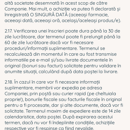
altă societate desemnată în acest scop de către
Companie. Mai mult, o achiziţie va putea fi declarată şi
înregistrată O SINGURĂ DATĂ (aceeaşi farmacie,
aceeaşi dată, aceeaşi oră, acelaşi/aceleaşi produs/e).
2.17. Verificarea unei înscrieri poate dura până la 30 de
zile lucrătoare, dar termenul poate fi prelungit până la
60 de zile lucrătoare dacă vor fi necesare
proceduri/informații suplimentare. Termenul se
recalculează din momentul în care au fost transmise
informatiile pe e-mail și/sau livrate documentele în
original (bonuri sau facturi) solicitate pentru validare în
anumite situații, calculând după data poștei la livrare.
2.18. În cazul în care vor fi necesare informații
suplimentare, membrii vor expedia pe adresa
Companiei, prin poștă sau curier rapid (pe cheltuiala
proprie!), bonurile fiscale sau facturile fiscale în original
pentru a fi procesate, dar și alte documente, dacă vor fi
solicitate. Termenul maxim de expediere este de 14 zile
calendaristice, data poștei. După expirarea acestui
termen, dacă nu vor fi îndeplinite condițiile, achizițiile
respective vor fi respinse ca fiind nevalide.