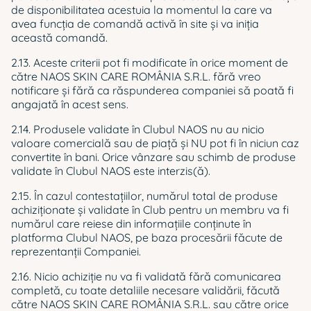
de disponibilitatea acestuia la momentul la care va
avea funcția de comandă activă în site și va iniția
această comandă.
2.13. Aceste criterii pot fi modificate în orice moment de
către NAOS SKIN CARE ROMÂNIA S.R.L. fără vreo
notificare și fără ca răspunderea companiei să poată fi
angajată în acest sens.
2.14. Produsele validate în Clubul NAOS nu au nicio
valoare comercială sau de piață și NU pot fi în niciun caz
convertite în bani. Orice vânzare sau schimb de produse
validate în Clubul NAOS este interzis(ă).
2.15. În cazul contestaţiilor, numărul total de produse
achiziționate şi validate în Club pentru un membru va fi
numărul care reiese din informațiile conținute în
platforma Clubul NAOS, pe baza procesării făcute de
reprezentanții Companiei.
2.16. Nicio achiziţie nu va fi validată fără comunicarea
completă, cu toate detaliile necesare validării, făcută
către NAOS SKIN CARE ROMÂNIA S.R.L. sau către orice