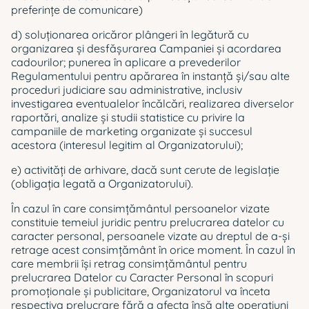
preferințe de comunicare)
d) soluţionarea oricăror plângeri în legătură cu
organizarea şi desfăşurarea Campaniei şi acordarea
cadourilor; punerea în aplicare a prevederilor
Regulamentului pentru apărarea în instanță şi/sau alte
proceduri judiciare sau administrative, inclusiv
investigarea eventualelor încălcări, realizarea diverselor
raportări, analize şi studii statistice cu privire la
campaniile de marketing organizate şi succesul
acestora (interesul legitim al Organizatorului);
e) activități de arhivare, dacă sunt cerute de legislaţie
(obligaţia legată a Organizatorului).
În cazul în care consimțământul persoanelor vizate
constituie temeiul juridic pentru prelucrarea datelor cu
caracter personal, persoanele vizate au dreptul de a-şi
retrage acest consimțământ în orice moment. În cazul în
care membrii îşi retrag consimțământul pentru
prelucrarea Datelor cu Caracter Personal în scopuri
promoționale şi publicitare, Organizatorul va înceta
respectiva prelucrare fără a afecta însă alte operațiuni