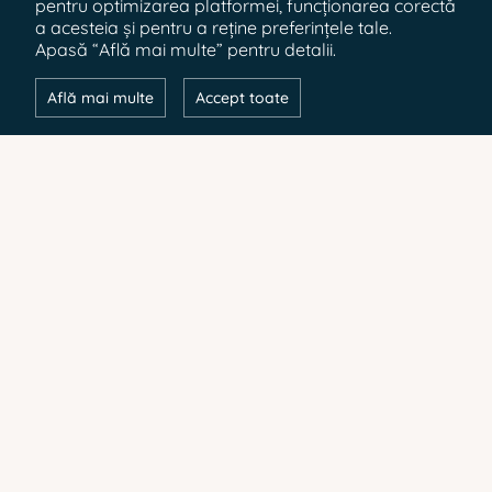
pentru optimizarea platformei, funcționarea corectă
a acesteia și pentru a reține preferințele tale.
Apasă “Află mai multe” pentru detalii.
Află mai multe
Accept toate
Devino membru Club NAOS și
primești automat
100 de stele în cont.
Creează cont
Intră în cont