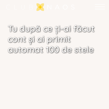
Tu după ce ți-ai făcut
cont și ai primit
automat 100 de stele